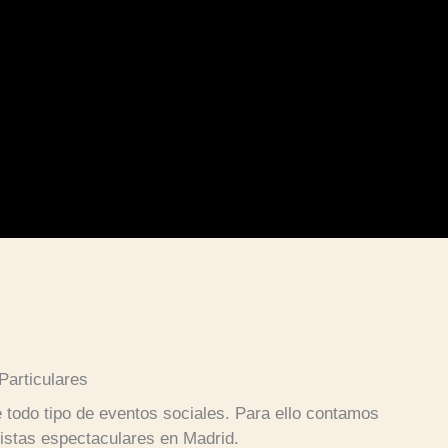
Particulares
 todo tipo de eventos sociales. Para ello contamos
vistas espectaculares en Madrid.