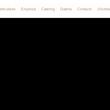
rticulares
Empresa
Catering
Galeria
Contacto
¡Visítan